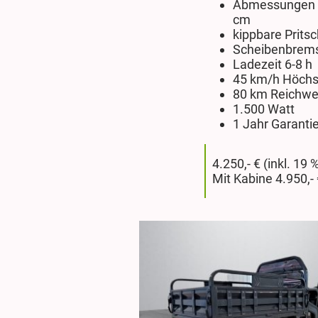
Abmessungen d
cm
kippbare Pritsc
Scheibenbrems
Ladezeit 6-8 h
45 km/h Höchs
80 km Reichwe
1.500 Watt
1 Jahr Garanti
4.250,- € (inkl. 1
Mit Kabine 4.950,-